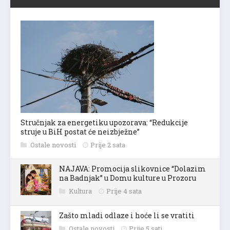
Stručnjak za energetiku upozorava: “Redukcije
struje u BiH postat će neizbježne”
Ostale novosti
Prije 2 sata
NAJAVA: Promocija slikovnice “Dolazim
na Badnjak” u Domu kulture u Prozoru
Kultura
Prije 4 sata
Zašto mladi odlaze i hoće li se vratiti
Ostale novosti
Prije 5 sati