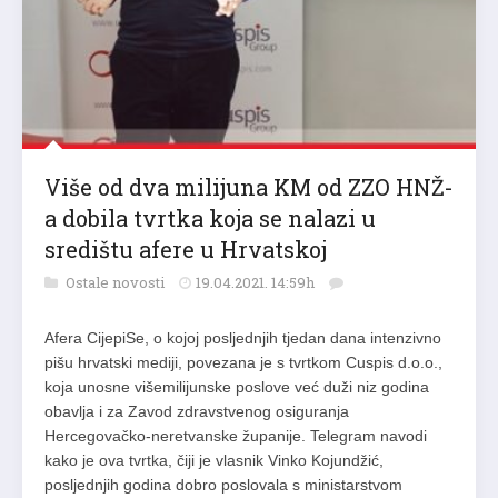
Više od dva milijuna KM od ZZO HNŽ-
a dobila tvrtka koja se nalazi u
središtu afere u Hrvatskoj
Ostale novosti
19.04.2021. 14:59h
Afera CijepiSe, o kojoj posljednjih tjedan dana intenzivno
pišu hrvatski mediji, povezana je s tvrtkom Cuspis d.o.o.,
koja unosne višemilijunske poslove već duži niz godina
obavlja i za Zavod zdravstvenog osiguranja
Hercegovačko-neretvanske županije. Telegram navodi
kako je ova tvrtka, čiji je vlasnik Vinko Kojundžić,
posljednjih godina dobro poslovala s ministarstvom