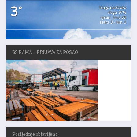
3
°
blaga naoblaka
vlaga: 97%
vjetar: 1m/s SSI
Maks. 3 • Min. 3
GS RAMA – PRIJAVA ZA POSAO
Posljednje objavljeno