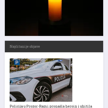
Najčitanije objave
Policija u Prozor-Rami pronašla heroin i uhitila