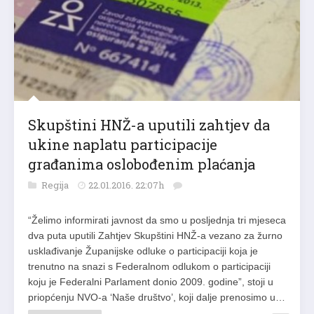
Skupštini HNŽ-a uputili zahtjev da
ukine naplatu participacije
građanima oslobođenim plaćanja
Regija
22.01.2016. 22:07h
“Želimo informirati javnost da smo u posljednja tri mjeseca
dva puta uputili Zahtjev Skupštini HNŽ-a vezano za žurno
usklađivanje Županijske odluke o participaciji koja je
trenutno na snazi s Federalnom odlukom o participaciji
koju je Federalni Parlament donio 2009. godine”, stoji u
priopćenju NVO-a ‘Naše društvo’, koji dalje prenosimo u…