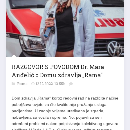
RAZGOVOR S POVODOM Dr. Mara
Anđelić o Domu zdravlja „Rama“
Rama
12.12.2022. 13:55h
Dom zdravlja „Rama“ koroz redovni rad na različite načine
poboljšava uvjete za što kvalitetnije pružanje usluga
pacijentima. U zadnje vrijeme uređivana je zgrada,
nabavljena su vozila i oprema. No, pojavili su se i
određeni problemi nakon potpisivanja kolektivnog ugovora
sindikata i Vlade HNŽ-a. O tim dvjema važnim temama