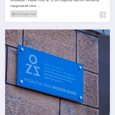
razgovarali smo…
Pročitajte više