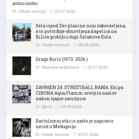
jednu osobu
Ostale novosti
30.07.2026.
Sela ispod Zec planine nisu zaboravljena,
a to potvrđuje obnovljena kapelica na
Bilića groblju u župi Solakova Kula
Ostale novosti
08.08.2026.
Drago Borić (1973.-2026.)
Ramske osmrtnice
31.07.2026.
ZAVRŠEN 24. STREETBALL RAMA: Ekipa
CIBONA Aqua Flamm osvojila naslov
nakon sjajne završnice
Sport
02.08.2026.
Bartolomej otkrio zašto je napravio
nered u Međugorju
Ostale novosti
30.07.2026.