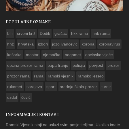
POPULARNE OZNAKE
ČESTITKA RAMSKOG VJESNIKA ZA USKRS 2023. GODINE
bih
crveni križ
Dodik
gračac
hkk rama
hnk rama


hnž
hrvatska
izbori
jozo ivančević
korona
koronavirus
košarka
mostar
njemačka
nogomet
opcinsko vijeće
općina prozor-rama
papa franjo
policija
povijest
prozor
prozor rama
rama
ramski vjesnik
ramsko jezero
rukomet
sarajevo
sport
srednja škola prozor
turnir
uzdol
čović
INFORMACIJE I KONTAKT
Ramski Vjesnik stoji na usluzi svim posjetiteljima. Ukoliko imate