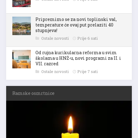
Pripremimo se za novi toplinski val,
temperature će ovaj put prelaziti 40
stupnjeva!
Ostale novosti
Prije 6 sati
Od rujna kurikularna reforma u svim
školama u HNŽ-u, novi programi za II. i
VII. razred
Ostale novosti
Prije 7 sati
Ramske osmrtnice