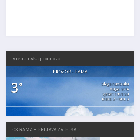
Vremenska prognoza
PROZOR - RAMA
3
°
blaga naoblaka
vlaga: 97%
vjetar: 1m/s SSI
Maks. 3 • Min. 3
GS RAMA – PRIJAVA ZA POSAO