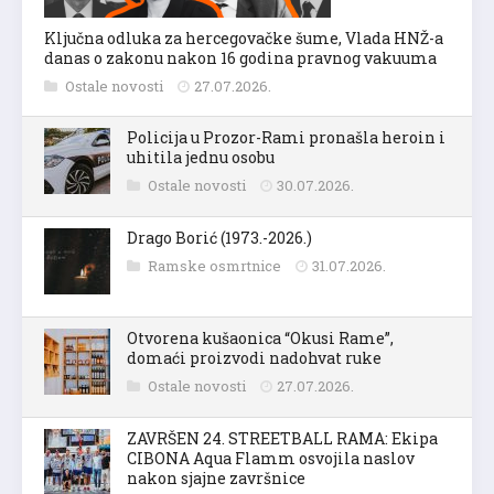
Ključna odluka za hercegovačke šume, Vlada HNŽ-a
danas o zakonu nakon 16 godina pravnog vakuuma
Ostale novosti
27.07.2026.
Policija u Prozor-Rami pronašla heroin i
uhitila jednu osobu
Ostale novosti
30.07.2026.
Drago Borić (1973.-2026.)
Ramske osmrtnice
31.07.2026.
Otvorena kušaonica “Okusi Rame”,
domaći proizvodi nadohvat ruke
Ostale novosti
27.07.2026.
ZAVRŠEN 24. STREETBALL RAMA: Ekipa
CIBONA Aqua Flamm osvojila naslov
nakon sjajne završnice