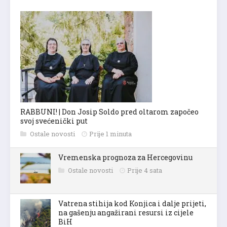
RABBUNI! | Don Josip Soldo pred oltarom započeo
svoj svećenički put
Ostale novosti
Prije 1 minuta
Vremenska prognoza za Hercegovinu
Ostale novosti
Prije 4 sata
Vatrena stihija kod Konjica i dalje prijeti,
na gašenju angažirani resursi iz cijele
BiH