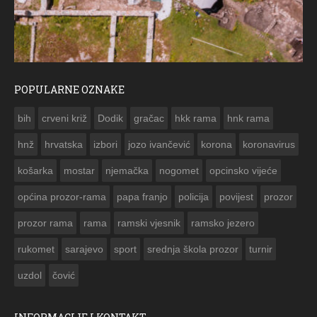
POPULARNE OZNAKE
ČESTITKA RAMSKOG VJESNIKA ZA USKRS 2023. GODINE
bih
crveni križ
Dodik
gračac
hkk rama
hnk rama


hnž
hrvatska
izbori
jozo ivančević
korona
koronavirus
košarka
mostar
njemačka
nogomet
opcinsko vijeće
općina prozor-rama
papa franjo
policija
povijest
prozor
prozor rama
rama
ramski vjesnik
ramsko jezero
rukomet
sarajevo
sport
srednja škola prozor
turnir
uzdol
čović