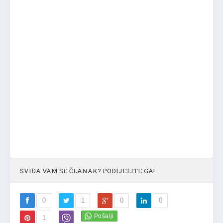
SVIĐA VAM SE ČLANAK? PODIJELITE GA!
0
1
0
0
1