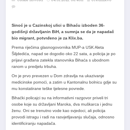
Sinoć je u Cazinskoj ulici u Bihaću izboden 36-
godišnji državljanin BiH, a sumnja se da je napadač
bio migrant, potvrđeno je za Klix.ba.
Prema riječima glasnogovornika MUP-a USK Aleta
Šiljdedića, napad se dogodio oko 22 sata, a policija je po
prijavi građana zatekla stanovnika Bihaća s ubodnom
ranom u predjelu trbuha.
On je prvo prevezen u Dom zdravlja na ukazivanje
medicinske pomoći, a zatim u Kantonalnu bolnicu gdje su
mu konstatirane teške tjelesne povrede.
Bihaćki policajci su na informativni razgovor priveli tri
osobe koje su državljani Maroka, dva muškarca i jednu
ženu. Oni se trenutno vode kao svjedoci, ali policija
provodi istragu i radi na rasvjetljavanju slučaja, odnosno
identificiranju napadača.