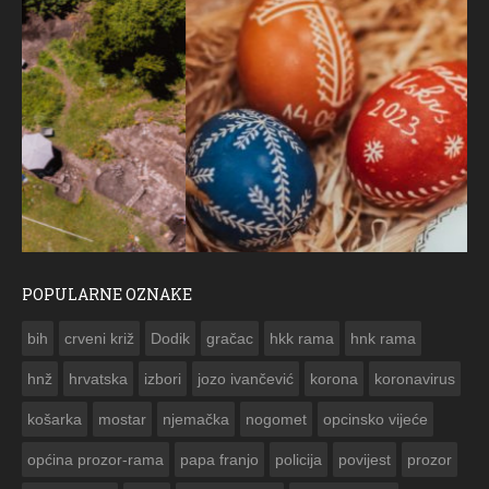
POPULARNE OZNAKE
ČESTITKA RAMSKOG VJESNIKA ZA USKRS 2023. GODINE
bih
crveni križ
Dodik
gračac
hkk rama
hnk rama


hnž
hrvatska
izbori
jozo ivančević
korona
koronavirus
košarka
mostar
njemačka
nogomet
opcinsko vijeće
općina prozor-rama
papa franjo
policija
povijest
prozor