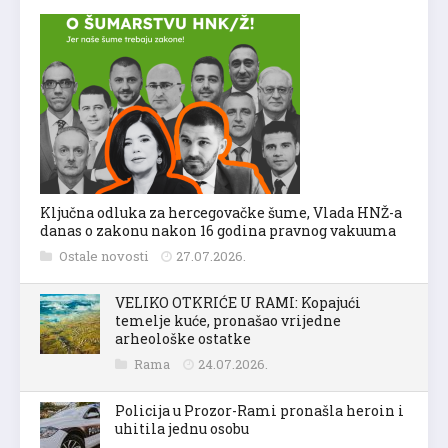
Ključna odluka za hercegovačke šume, Vlada HNŽ-a
danas o zakonu nakon 16 godina pravnog vakuuma
Ostale novosti
27.07.2026.
VELIKO OTKRIĆE U RAMI: Kopajući
temelje kuće, pronašao vrijedne
arheološke ostatke
Rama
24.07.2026.
Policija u Prozor-Rami pronašla heroin i
uhitila jednu osobu