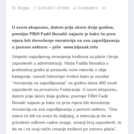
Regija
11.03.2017. 10:06h
Uredništvo
U svom ekspozeu, datom prije skoro dvije godine,
premijer FBiH Fadil Novalić najavio je kako će prva
mjera biti donošenje moratorija na sva zapošljavanja
u javnom sektoru – piše www.bljesak.info
Umjesto najavljenog smanjenja troškova za plaće i broja
zaposlenih u administraciji, Vlada Fadila Novalića u
prethodnoj godini je postavila nove rekorde u obje
kategorije, navodi Istinomjer tvrdeći kako je rezultat
“moratorija na zapošljavanje” za godinu dana 460 novih
zaposlenih na prroačunu Federacije. U svom ekspozeu,
datom prije skoro dvije godine, premijer FBiH Fadil
Novalić najavio je kako će prva mjera biti donošenje
moratorija na sva zapošljavanja u javnom sektoru. ”Ova
mjera će biti na snazi do daljnjeg, a intencija je da se
prirodnim odlivom radne snage, smanji broj zaposlenih, te
da se i na ovaj način umanje troškovi po osnovu plaća”,