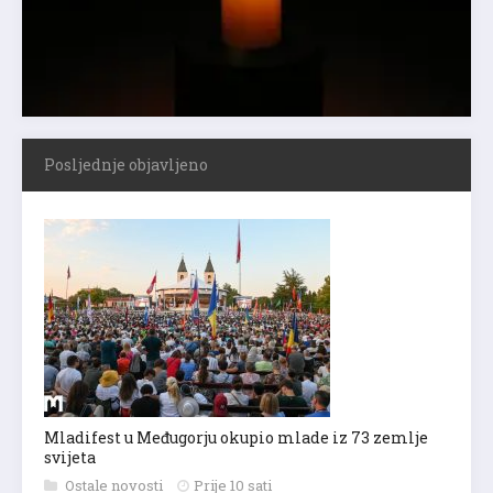
Posljednje objavljeno
Mladifest u Međugorju okupio mlade iz 73 zemlje
svijeta
Ostale novosti
Prije 10 sati