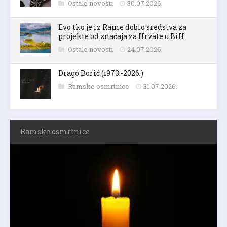
Ostale novosti
30.07.2026.
Evo tko je iz Rame dobio sredstva za
projekte od značaja za Hrvate u BiH
Ostale novosti
24.07.2026.
Drago Borić (1973.-2026.)
Ramske osmrtnice
31.07.2026.
Ramske osmrtnice