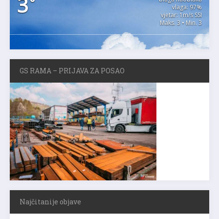
3
°
vlaga: 97%
vjetar: 1m/s SSI
Maks. 3 • Min. 3
GS RAMA – PRIJAVA ZA POSAO
Najčitanije objave