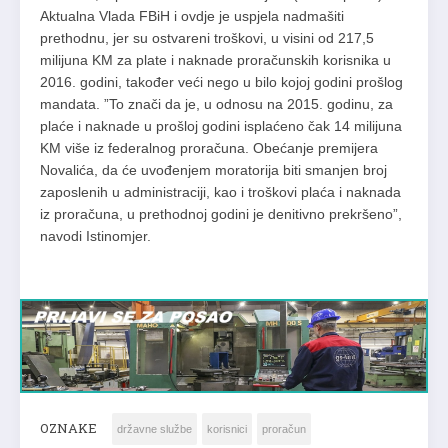
Aktualna Vlada FBiH i ovdje je uspjela nadmašiti
prethodnu, jer su ostvareni troškovi, u visini od 217,5
milijuna KM za plate i naknade proračunskih korisnika u
2016. godini, također veći nego u bilo kojoj godini prošlog
mandata. ”To znači da je, u odnosu na 2015. godinu, za
plaće i naknade u prošloj godini isplaćeno čak 14 milijuna
KM više iz federalnog proračuna. Obećanje premijera
Novalića, da će uvođenjem moratorija biti smanjen broj
zaposlenih u administraciji, kao i troškovi plaća i naknada
iz proračuna, u prethodnoj godini je denitivno prekršeno”,
navodi Istinomjer.
OZNAKE
državne službe
korisnici
proračun