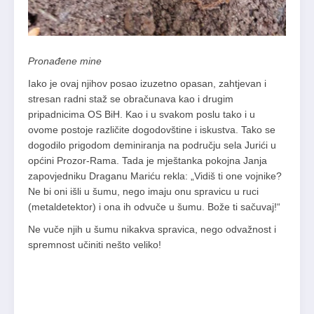
Pronađene mine
Iako je ovaj njihov posao izuzetno opasan, zahtjevan i
stresan radni staž se obračunava kao i drugim
pripadnicima OS BiH. Kao i u svakom poslu tako i u
ovome postoje različite dogodovštine i iskustva. Tako se
dogodilo prigodom deminiranja na području sela Jurići u
općini Prozor-Rama. Tada je mještanka pokojna Janja
zapovjedniku Draganu Mariću rekla: „Vidiš ti one vojnike?
Ne bi oni išli u šumu, nego imaju onu spravicu u ruci
(metaldetektor) i ona ih odvuče u šumu. Bože ti sačuvaj!“
Ne vuče njih u šumu nikakva spravica, nego odvažnost i
spremnost učiniti nešto veliko!