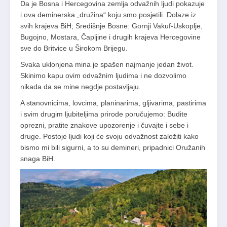
Da je Bosna i Hercegovina zemlja odvažnih ljudi pokazuje
i ova deminerska „družina“ koju smo posjetili. Dolaze iz
svih krajeva BiH; Središnje Bosne: Gornji Vakuf-Uskoplje,
Bugojno, Mostara, Čapljine i drugih krajeva Hercegovine
sve do Britvice u Širokom Brijegu.
Svaka uklonjena mina je spašen najmanje jedan život.
Skinimo kapu ovim odvažnim ljudima i ne dozvolimo
nikada da se mine negdje postavljaju.
A stanovnicima, lovcima, planinarima, gljivarima, pastirima
i svim drugim ljubiteljima prirode poručujemo: Budite
oprezni, pratite znakove upozorenje i čuvajte i sebe i
druge. Postoje ljudi koji će svoju odvažnost založiti kako
bismo mi bili sigurni, a to su demineri, pripadnici Oružanih
snaga BiH.