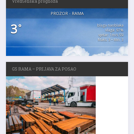
Vremenska prognoza
PROZOR - RAMA
3
°
blaga naoblaka
vlaga: 97%
vjetar: 1m/s SSI
Maks. 3 • Min. 3
GS RAMA – PRIJAVA ZA POSAO