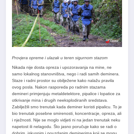
Provjera opreme i ulazak u teren sigurnom stazom
Nikada nije dosta opreza i upozoravanja na mine, ne
samo lokalnog stanovništva, nego i radi samih deminera.
Staze i radni prostor su obilježene kako nalažu pravila
ovog posla. Nakon rasporeda po radnim stazama
demineri primjenjuju metaldetektore, pipalice i lopatice za
otkrivanje mina i drugih neeksplodiranih sredstava.
Zabilježili smo trenutak kada deminer koristi pipalicu. To je
bio trenutak posebne smirenosti, koncentracje, opreza, ali
i nježnosti. Nije se moglo vidjeti ni na jedan trenutak neku
napetost ili nelagodu. Što jasno poručuje kako se radi o
dobrim, iskusnim i pouzdanim deminerima koji se mogu