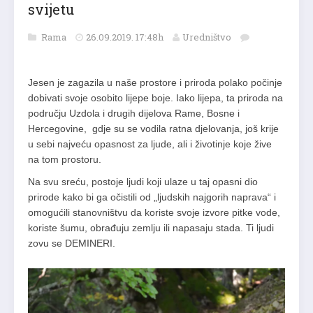
svijetu
Rama
26.09.2019. 17:48h
Uredništvo
Jesen je zagazila u naše prostore i priroda polako počinje
dobivati svoje osobito lijepe boje. Iako lijepa, ta priroda na
području Uzdola i drugih dijelova Rame, Bosne i
Hercegovine, gdje su se vodila ratna djelovanja, još krije
u sebi najveću opasnost za ljude, ali i životinje koje žive
na tom prostoru.
Na svu sreću, postoje ljudi koji ulaze u taj opasni dio
prirode kako bi ga očistili od „ljudskih najgorih naprava“ i
omogućili stanovništvu da koriste svoje izvore pitke vode,
koriste šumu, obrađuju zemlju ili napasaju stada. Ti ljudi
zovu se DEMINERI.