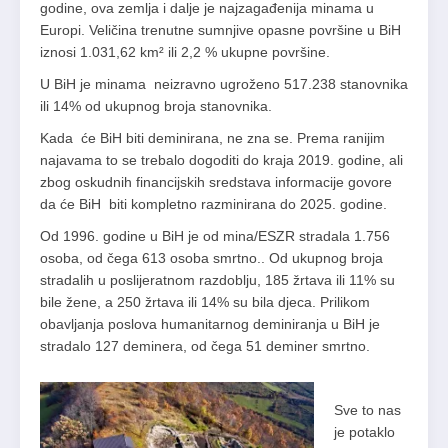
godine, ova zemlja i dalje je najzagađenija minama u
Europi. Veličina trenutne sumnjive opasne površine u BiH
iznosi 1.031,62 km² ili 2,2 % ukupne površine.
U BiH je minama neizravno ugroženo 517.238 stanovnika
ili 14% od ukupnog broja stanovnika.
Kada će BiH biti deminirana, ne zna se. Prema ranijim
najavama to se trebalo dogoditi do kraja 2019. godine, ali
zbog oskudnih financijskih sredstava informacije govore
da će BiH biti kompletno razminirana do 2025. godine.
Od 1996. godine u BiH je od mina/ESZR stradala 1.756
osoba, od čega 613 osoba smrtno.. Od ukupnog broja
stradalih u poslijeratnom razdoblju, 185 žrtava ili 11% su
bile žene, a 250 žrtava ili 14% su bila djeca. Prilikom
obavljanja poslova humanitarnog deminiranja u BiH je
stradalo 127 deminera, od čega 51 deminer smrtno.
Sve to nas
je potaklo