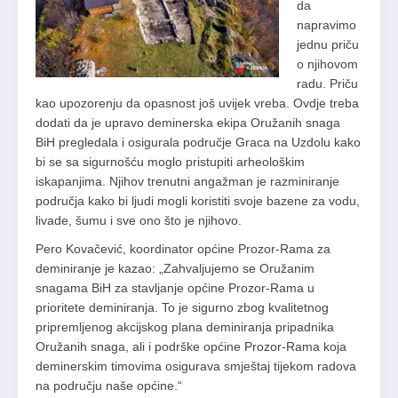
da
napravimo
jednu priču
o njihovom
radu. Priču
kao upozorenju da opasnost još uvijek vreba. Ovdje treba
dodati da je upravo deminerska ekipa Oružanih snaga
BiH pregledala i osigurala područje Graca na Uzdolu kako
bi se sa sigurnošću moglo pristupiti arheološkim
iskapanjima. Njihov trenutni angažman je razminiranje
područja kako bi ljudi mogli koristiti svoje bazene za vodu,
livade, šumu i sve ono što je njihovo.
Pero Kovačević, koordinator općine Prozor-Rama za
deminiranje je kazao: „Zahvaljujemo se Oružanim
snagama BiH za stavljanje općine Prozor-Rama u
prioritete deminiranja. To je sigurno zbog kvalitetnog
pripremljenog akcijskog plana deminiranja pripadnika
Oružanih snaga, ali i podrške općine Prozor-Rama koja
deminerskim timovima osigurava smještaj tijekom radova
na području naše općine.“