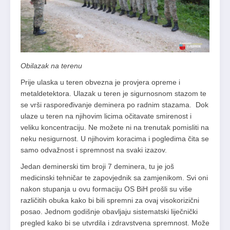
Obilazak na terenu
Prije ulaska u teren obvezna je provjera opreme i
metaldetektora. Ulazak u teren je sigurnosnom stazom te
se vrši raspoređivanje deminera po radnim stazama. Dok
ulaze u teren na njihovim licima očitavate smirenost i
veliku koncentraciju. Ne možete ni na trenutak pomisliti na
neku nesigurnost. U njihovim koracima i pogledima čita se
samo odvažnost i spremnost na svaki izazov.
Jedan deminerski tim broji 7 deminera, tu je još
medicinski tehničar te zapovjednik sa zamjenikom. Svi oni
nakon stupanja u ovu formaciju OS BiH prošli su više
različitih obuka kako bi bili spremni za ovaj visokorizični
posao. Jednom godišnje obavljaju sistematski liječnički
pregled kako bi se utvrdila i zdravstvena spremnost. Može