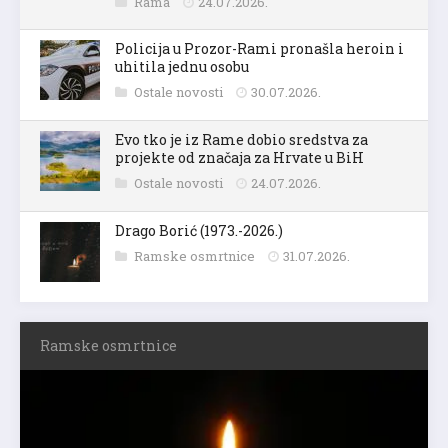
Rama
24.07.2026.
Policija u Prozor-Rami pronašla heroin i
uhitila jednu osobu
Ostale novosti
30.07.2026.
Evo tko je iz Rame dobio sredstva za
projekte od značaja za Hrvate u BiH
Ostale novosti
24.07.2026.
Drago Borić (1973.-2026.)
Ramske osmrtnice
31.07.2026.
Ramske osmrtnice