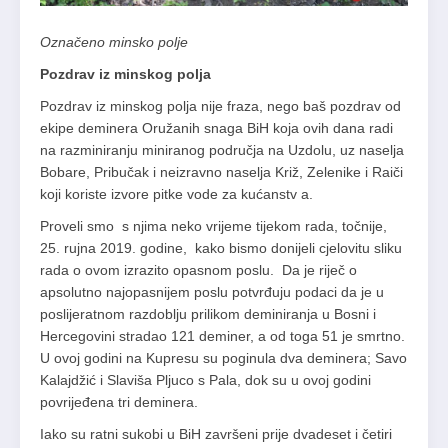
Označeno minsko polje
Pozdrav iz minskog polja
Pozdrav iz minskog polja nije fraza, nego baš pozdrav od
ekipe deminera Oružanih snaga BiH koja ovih dana radi
na razminiranju miniranog područja na Uzdolu, uz naselja
Bobare, Pribučak i neizravno naselja Križ, Zelenike i Raiči
koji koriste izvore pitke vode za kućanstv a.
Proveli smo s njima neko vrijeme tijekom rada, točnije,
25. rujna 2019. godine, kako bismo donijeli cjelovitu sliku
rada o ovom izrazito opasnom poslu. Da je riječ o
apsolutno najopasnijem poslu potvrđuju podaci da je u
poslijeratnom razdoblju prilikom deminiranja u Bosni i
Hercegovini stradao 121 deminer, a od toga 51 je smrtno.
U ovoj godini na Kupresu su poginula dva deminera; Savo
Kalajdžić i Slaviša Pljuco s Pala, dok su u ovoj godini
povrijeđena tri deminera.
Iako su ratni sukobi u BiH završeni prije dvadeset i četiri