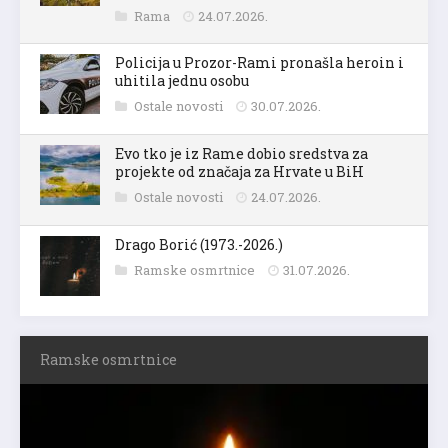
Rama
24.07.2026.
Policija u Prozor-Rami pronašla heroin i
uhitila jednu osobu
Ostale novosti
30.07.2026.
Evo tko je iz Rame dobio sredstva za
projekte od značaja za Hrvate u BiH
Ostale novosti
24.07.2026.
Drago Borić (1973.-2026.)
Ramske osmrtnice
31.07.2026.
Ramske osmrtnice