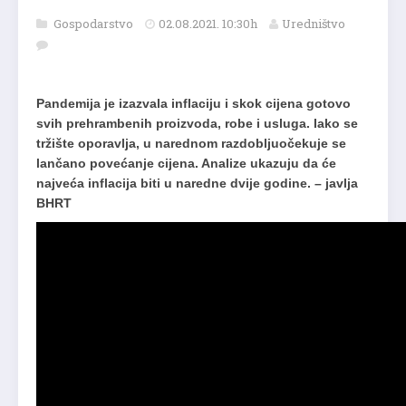
Gospodarstvo
02.08.2021. 10:30h
Uredništvo
Pandemija je izazvala inflaciju i skok cijena gotovo
svih prehrambenih proizvoda, robe i usluga. Iako se
tržište oporavlja, u narednom razdobljuočekuje se
lančano povećanje cijena. Analize ukazuju da će
najveća inflacija biti u naredne dvije godine. – javlja
BHRT