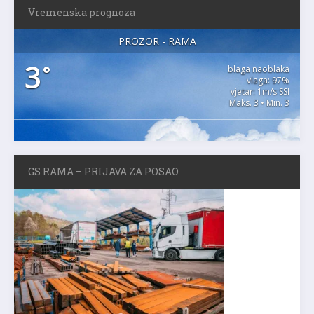
Vremenska prognoza
PROZOR - RAMA
3
°
blaga naoblaka
vlaga: 97%
vjetar: 1m/s SSI
Maks. 3 • Min. 3
GS RAMA – PRIJAVA ZA POSAO