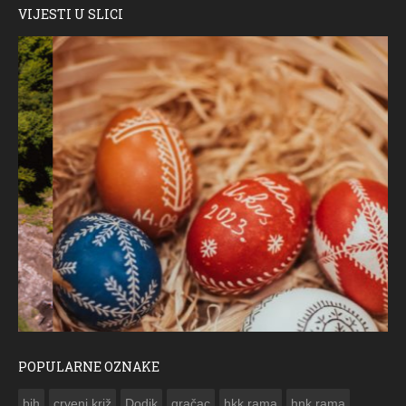
VIJESTI U SLICI
POPULARNE OZNAKE
ČESTITKA RAMSKOG VJESNIKA ZA USKRS 2023. GODINE
bih
crveni križ
Dodik
gračac
hkk rama
hnk rama