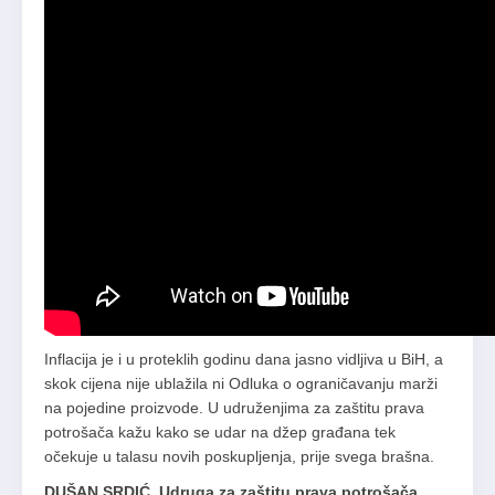
Inflacija je i u proteklih godinu dana jasno vidljiva u BiH, a
skok cijena nije ublažila ni Odluka o ograničavanju marži
na pojedine proizvode. U udruženjima za zaštitu prava
potrošača kažu kako se udar na džep građana tek
očekuje u talasu novih poskupljenja, prije svega brašna.
DUŠAN SRDIĆ, Udruga za zaštitu prava potrošača