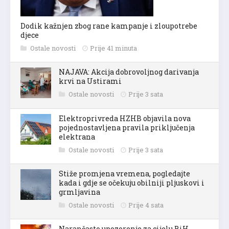
Dodik kažnjen zbog rane kampanje i zloupotrebe
djece
Ostale novosti
Prije 41 minuta
NAJAVA: Akcija dobrovoljnog darivanja
krvi na Ustirami
Ostale novosti
Prije 3 sata
Elektroprivreda HZHB objavila nova
pojednostavljena pravila priključenja
elektrana
Ostale novosti
Prije 3 sata
Stiže promjena vremena, pogledajte
kada i gdje se očekuju obilniji pljuskovi i
grmljavina
Ostale novosti
Prije 4 sata
Narančasto upozorenje za cijelu BiH,