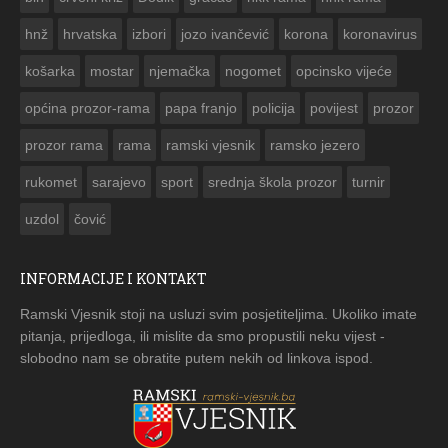


hnž
hrvatska
izbori
jozo ivančević
korona
koronavirus
košarka
mostar
njemačka
nogomet
opcinsko vijeće
općina prozor-rama
papa franjo
policija
povijest
prozor
prozor rama
rama
ramski vjesnik
ramsko jezero
rukomet
sarajevo
sport
srednja škola prozor
turnir
uzdol
čović
INFORMACIJE I KONTAKT
Ramski Vjesnik stoji na usluzi svim posjetiteljima. Ukoliko imate
pitanja, prijedloga, ili mislite da smo propustili neku vijest -
slobodno nam se obratite putem nekih od linkova ispod.