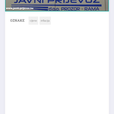
OZNAKE
cijene
inflacija