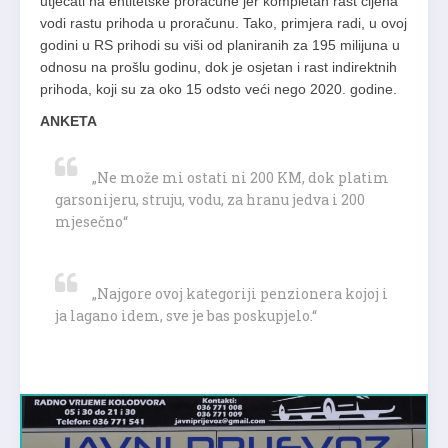
utjecati na entitetske proračune jer kompletan rast cijena
vodi rastu prihoda u proračunu. Tako, primjera radi, u ovoj
godini u RS prihodi su viši od planiranih za 195 milijuna u
odnosu na prošlu godinu, dok je osjetan i rast indirektnih
prihoda, koji su za oko 15 odsto veći nego 2020. godine.
ANKETA
„Ne može mi ostati ni 200 KM, dok platim
garsonijeru, struju, vodu, za hranu jedva i 200
mjesečno“
„Najgore ovoj kategoriji penzionera kojoj i
ja lagano idem, sve je bas poskupjelo.“