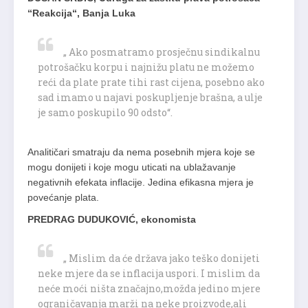
“Reakcija“, Banja Luka
„ Ako posmatramo prosječnu sindikalnu
potrošačku korpu i najnižu platu ne možemo
reći da plate prate tihi rast cijena, posebno ako
sad imamo u najavi poskupljenje brašna, a ulje
je samo poskupilo 90 odsto“.
Analitičari smatraju da nema posebnih mjera koje se
mogu donijeti i koje mogu uticati na ublažavanje
negativnih efekata inflacije. Jedina efikasna mjera je
povećanje plata.
PREDRAG DUDUKOVIĆ, ekonomista
„ Mislim da će država jako teško donijeti
neke mjere da se inflacija uspori. I mislim da
neće moći ništa značajno,možda jedino mjere
ograničavanja marži na neke proizvode,ali