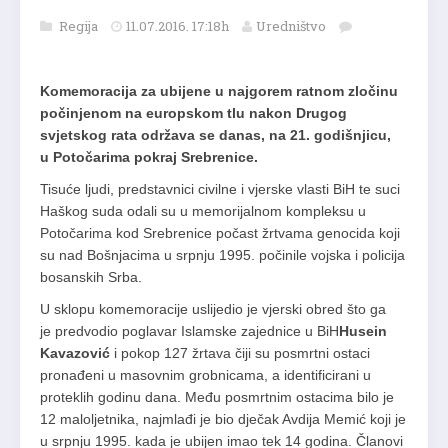
Regija
11.07.2016. 17:18h
Uredništvo
Komemoracija za ubijene u najgorem ratnom zločinu
počinjenom na europskom tlu nakon Drugog
svjetskog rata održava se danas, na 21. godišnjicu,
u Potočarima pokraj Srebrenice.
Tisuće ljudi, predstavnici civilne i vjerske vlasti BiH te suci
Haškog suda odali su u memorijalnom kompleksu u
Potočarima kod Srebrenice počast žrtvama genocida koji
su nad Bošnjacima u srpnju 1995. počinile vojska i policija
bosanskih Srba.
U sklopu komemoracije uslijedio je vjerski obred što ga
je predvodio poglavar Islamske zajednice u BiH
Husein
Kavazović
i pokop 127 žrtava čiji su posmrtni ostaci
pronađeni u masovnim grobnicama, a identificirani u
proteklih godinu dana. Među posmrtnim ostacima bilo je
12 maloljetnika, najmlađi je bio dječak Avdija Memić koji je
u srpnju 1995. kada je ubijen imao tek 14 godina. Članovi