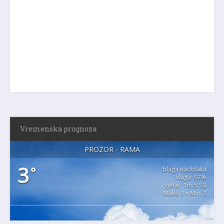
Vremenska prognoza
PROZOR - RAMA
3
°
blaga naoblaka
vlaga: 97%
vjetar: 1m/s SSI
Maks. 3 • Min. 3