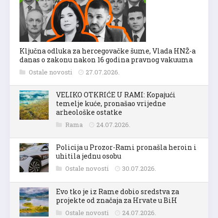
Ključna odluka za hercegovačke šume, Vlada HNŽ-a
danas o zakonu nakon 16 godina pravnog vakuuma
Ostale novosti
27.07.2026.
VELIKO OTKRIĆE U RAMI: Kopajući
temelje kuće, pronašao vrijedne
arheološke ostatke
Rama
24.07.2026.
Policija u Prozor-Rami pronašla heroin i
uhitila jednu osobu
Ostale novosti
30.07.2026.
Evo tko je iz Rame dobio sredstva za
projekte od značaja za Hrvate u BiH
Ostale novosti
24.07.2026.