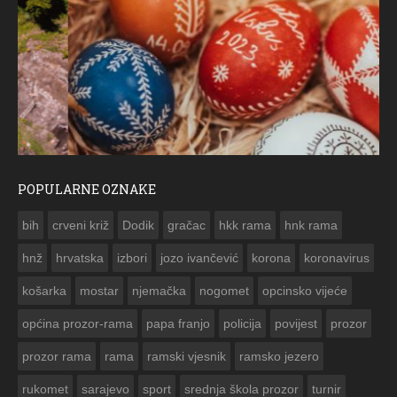
POPULARNE OZNAKE
ČESTITKA RAMSKOG VJESNIKA ZA USKRS 2023. GODINE
bih
crveni križ
Dodik
gračac
hkk rama
hnk rama


hnž
hrvatska
izbori
jozo ivančević
korona
koronavirus
košarka
mostar
njemačka
nogomet
opcinsko vijeće
općina prozor-rama
papa franjo
policija
povijest
prozor
prozor rama
rama
ramski vjesnik
ramsko jezero
rukomet
sarajevo
sport
srednja škola prozor
turnir