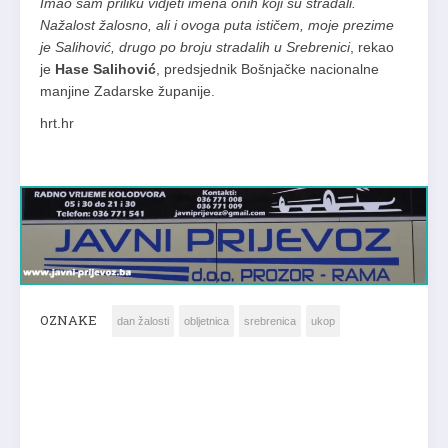
Imao sam priliku vidjeti imena onih koji su stradali.
Nažalost žalosno, ali i ovoga puta ističem, moje prezime
je Salihović, drugo po broju stradalih u Srebrenici
, rekao
je
Hase Salihović
, predsjednik Bošnjačke nacionalne
manjine Zadarske županije.
hrt.hr
OZNAKE
dan žalosti
obljetnica
srebrenica
ukop