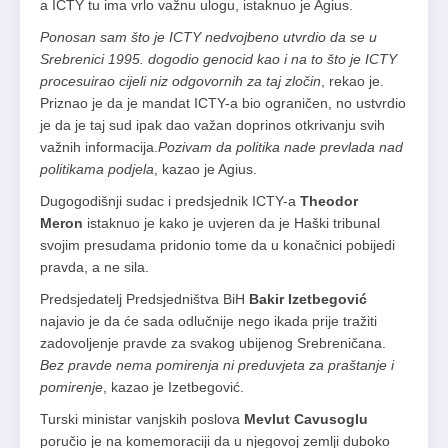
a ICTY tu ima vrlo važnu ulogu, istaknuo je Agius.
Ponosan sam što je ICTY nedvojbeno utvrdio da se u
Srebrenici 1995. dogodio genocid kao i na to što je ICTY
procesuirao cijeli niz odgovornih za taj zločin
, rekao je.
Priznao je da je mandat ICTY-a bio ograničen, no ustvrdio
je da je taj sud ipak dao važan doprinos otkrivanju svih
važnih informacija.
Pozivam da politika nade prevlada nad
politikama podjela
, kazao je Agius.
Dugogodišnji sudac i predsjednik ICTY-a
Theodor
Meron
istaknuo je kako je uvjeren da je Haški tribunal
svojim presudama pridonio tome da u konačnici pobijedi
pravda, a ne sila.
Predsjedatelj Predsjedništva BiH
Bakir Izetbegović
najavio je da će sada odlučnije nego ikada prije tražiti
zadovoljenje pravde za svakog ubijenog Srebreničana.
Bez pravde nema pomirenja ni preduvjeta za praštanje i
pomirenje
, kazao je Izetbegović.
Turski ministar vanjskih poslova
Mevlut Cavusoglu
poručio je na komemoraciji da u njegovoj zemlji duboko