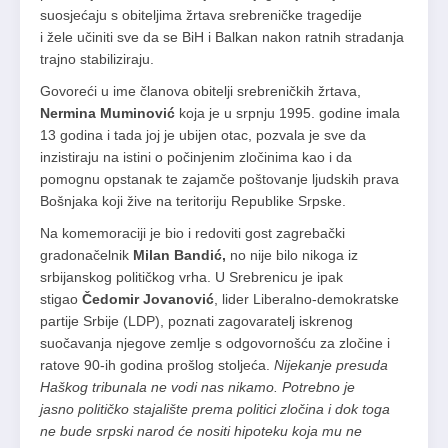
suosjećaju s obiteljima žrtava srebreničke tragedije
i žele učiniti sve da se BiH i Balkan nakon ratnih stradanja
trajno stabiliziraju.
Govoreći u ime članova obitelji srebreničkih žrtava,
Nermina Muminović
koja je u srpnju 1995. godine imala
13 godina i tada joj je ubijen otac, pozvala je sve da
inzistiraju na istini o počinjenim zločinima kao i da
pomognu opstanak te zajamče poštovanje ljudskih prava
Bošnjaka koji žive na teritoriju Republike Srpske.
Na komemoraciji je bio i redoviti gost zagrebački
gradonačelnik
Milan Bandić,
no nije bilo nikoga iz
srbijanskog političkog vrha. U Srebrenicu je ipak
stigao
Čedomir Jovanović
, lider Liberalno-demokratske
partije Srbije (LDP), poznati zagovaratelj iskrenog
suočavanja njegove zemlje s odgovornošću za zločine i
ratove 90-ih godina prošlog stoljeća.
Nijekanje presuda
Haškog tribunala ne vodi nas nikamo. Potrebno je
jasno političko stajalište prema politici zločina i dok toga
ne bude srpski narod će nositi hipoteku koja mu ne