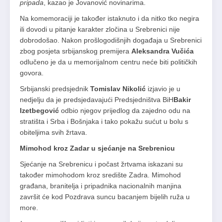
pripada
, kazao je Jovanović novinarima.
Na komemoraciji je također istaknuto i da nitko tko negira
ili dovodi u pitanje karakter zločina u Srebrenici nije
dobrodošao. Nakon prošlogodišnjih događaja u Srebrenici
zbog posjeta srbijanskog premijera
Aleksandra Vučića
odlučeno je da u memorijalnom centru neće biti političkih
govora.
Srbijanski predsjednik
Tomislav Nikolić
izjavio je u
nedjelju da je predsjedavajući Predsjedništva BiH
Bakir
Izetbegović
odbio njegov prijedlog da zajedno odu na
stratišta i Srba i Bošnjaka i tako pokažu sućut u bolu s
obiteljima svih žrtava.
Mimohod kroz Zadar u sjećanje na Srebrenicu
Sjećanje na Srebrenicu i počast žrtvama iskazani su
također mimohodom kroz središte Zadra. Mimohod
građana, branitelja i pripadnika nacionalnih manjina
završit će kod Pozdrava suncu bacanjem bijelih ruža u
more.