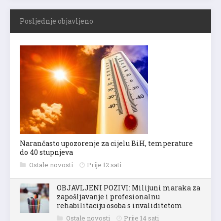
Posljednje objavljeno
Narančasto upozorenje za cijelu BiH, temperature
do 40 stupnjeva
Ostale novosti
Prije 12 sati
OBJAVLJENI POZIVI: Milijuni maraka za
zapošljavanje i profesionalnu
rehabilitaciju osoba s invaliditetom
Ostale novosti
Prije 14 sati