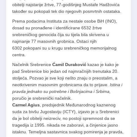
obitelji najstarije žrtve, 77-godišnjeg Mustafe Hadžovića
također su pokopali tek dio njegovih posmrtnih ostataka.
Prema podacima Instituta za nestale osobe BiH (INO),
dosad su pronađene i identificirane 6532 žrtve
srebreničkog genocida čija su tijela bila skrivena u
najmanje 77 masovnih grobnica. Ostaci njih
6302 pokopani su u krugu srebreničkog memorijalnog
centra.
Načelnik Srebrenice
Ćamil Duraković
kazao je kako je
pad Srebrenice bio jedan od najmračnijih trenutaka 20.
stoljeća. Pozvao je sve koji nešto znaju o preostalim, a
neotkrivenim masovnim grobnicama da to prijave.
Istina i
pravda jednako su potrebne i Bošnjacima i Srbima,
poručio je srebrenički načelnik.
Carmel Agius
, predsjednik Međunarodnog kaznenog
suda za bivšu Jugoslaviju (ICTY), izjavio je u Srebrenici
da je bol obitelji neizreciv, no postoji spremnost da se
tragedija iz 1995. nikada ne zaboravi, a činjenice jasno
istaknu. Temeljna sastavnica svakog pomirenja je pravda,