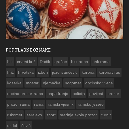
POPULARNE OZNAKE
ČESTITKA RAMSKOG VJESNIKA ZA USKRS 2023. GODINE
bih
crveni križ
Dodik
gračac
hkk rama
hnk rama


hnž
hrvatska
izbori
jozo ivančević
korona
koronavirus
košarka
mostar
njemačka
nogomet
opcinsko vijeće
općina prozor-rama
papa franjo
policija
povijest
prozor
prozor rama
rama
ramski vjesnik
ramsko jezero
rukomet
sarajevo
sport
srednja škola prozor
turnir
uzdol
čović