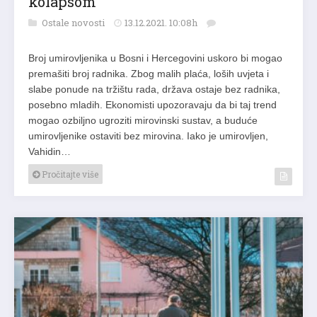
kolapsom
Ostale novosti
13.12.2021. 10:08h
Broj umirovljenika u Bosni i Hercegovini uskoro bi mogao
premašiti broj radnika. Zbog malih plaća, loših uvjeta i
slabe ponude na tržištu rada, država ostaje bez radnika,
posebno mladih. Ekonomisti upozoravaju da bi taj trend
mogao ozbiljno ugroziti mirovinski sustav, a buduće
umirovljenike ostaviti bez mirovina. Iako je umirovljen,
Vahidin…
Pročitajte više