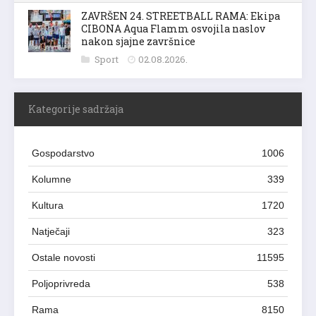
ZAVRŠEN 24. STREETBALL RAMA: Ekipa
CIBONA Aqua Flamm osvojila naslov
nakon sjajne završnice
Sport
02.08.2026.
Kategorije sadržaja
Gospodarstvo
1006
Kolumne
339
Kultura
1720
Natječaji
323
Ostale novosti
11595
Poljoprivreda
538
Rama
8150