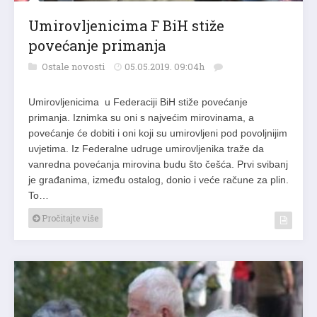
Umirovljenicima F BiH stiže
povećanje primanja
Ostale novosti
05.05.2019. 09:04h
Umirovljenicima u Federaciji BiH stiže povećanje
primanja. Iznimka su oni s najvećim mirovinama, a
povećanje će dobiti i oni koji su umirovljeni pod povoljnijim
uvjetima. Iz Federalne udruge umirovljenika traže da
vanredna povećanja mirovina budu što češća. Prvi svibanj
je građanima, između ostalog, donio i veće račune za plin.
To…
Pročitajte više