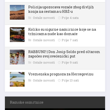
Policija upozorava vozače zbog divljih
konja na cestama u HBŽ-u
Ostale novosti
Prije 4 sata
Koliko su sigurne namirnice koje se na
tržnicama nude kao domaće
Ostale novosti
Prije 7 sati
RABBUNI! | Don Josip Soldo pred oltarom
započeo svoj svećenički put
Ostale novosti
Prije 9 sati
Vremenska prognoza za Hercegovinu
Ostale novosti
Prije 13 sati
Ramske osmrtnice