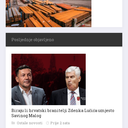
Posljednje objavljeno
Biraju li hrvatski branitelji Zdenka Lučića umjesto
Savinog Malog
Ostale novosti
Prije 2 sata