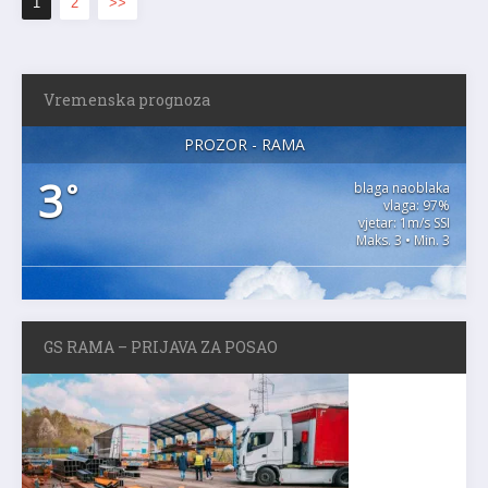
1
2
>>
Vremenska prognoza
PROZOR - RAMA
3
°
blaga naoblaka
vlaga: 97%
vjetar: 1m/s SSI
Maks. 3 • Min. 3
GS RAMA – PRIJAVA ZA POSAO