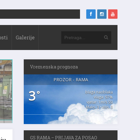
sti
Galerije
Vremenska prognoza
PROZOR - RAMA
3
°
blaga naoblaka
vlaga: 97%
vjetar: 1m/s SSI
Maks. 3 • Min. 3
GS RAMA – PRIJAVA ZA POSAO