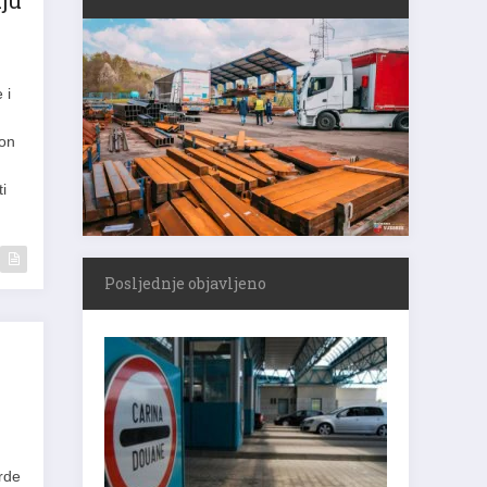
uju
 i
kon
ti
Posljednje objavljeno
vrde