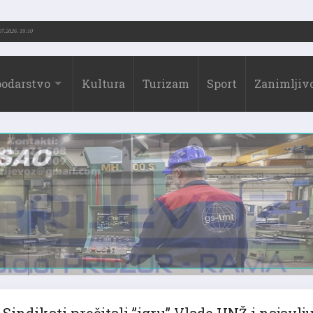
 (1973.-2026.)
31.07.2026. 19:10
odarstvo
Kultura
Turizam
Sport
Zanimljivo