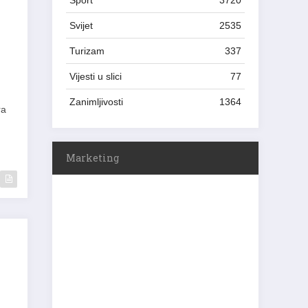
Sport
3720
Svijet
2535
Turizam
337
Vijesti u slici
77
Zanimljivosti
1364
ra
Marketing