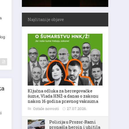
a
Najčitanije objave
log
za
Ključna odluka za hercegovačke
šume, Vlada HNŽ-a danas o zakonu
nakon 16 godina pravnog vakuuma
Ostale novosti
27.07.2026.
i
Policija u Prozor-Rami
pronašla heroin i uhitila