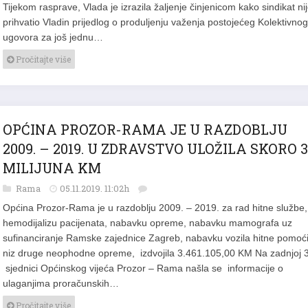
Tijekom rasprave, Vlada je izrazila žaljenje činjenicom kako sindikat ni
prihvatio Vladin prijedlog o produljenju važenja postojećeg Kolektivnog
ugovora za još jednu…
Pročitajte više
OPĆINA PROZOR-RAMA JE U RAZDOBLJU
2009. – 2019. U ZDRAVSTVO ULOŽILA SKORO 3
MILIJUNA KM
Rama
05.11.2019. 11:02h
Općina Prozor-Rama je u razdoblju 2009. – 2019. za rad hitne službe,
hemodijalizu pacijenata, nabavku opreme, nabavku mamografa uz
sufinanciranje Ramske zajednice Zagreb, nabavku vozila hitne pomoći
niz druge neophodne opreme, izdvojila 3.461.105,00 KM Na zadnjoj 
sjednici Općinskog vijeća Prozor – Rama našla se informacije o
ulaganjima proračunskih…
Pročitajte više