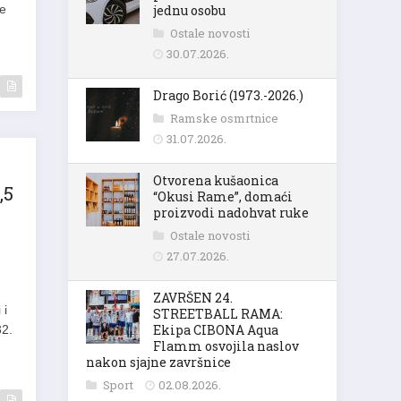
jednu osobu
je
Ostale novosti
30.07.2026.
Drago Borić (1973.-2026.)
Ramske osmrtnice
31.07.2026.
Otvorena kušaonica
,5
“Okusi Rame”, domaći
proizvodi nadohvat ruke
Ostale novosti
27.07.2026.
ZAVRŠEN 24.
 i
STREETBALL RAMA:
Ekipa CIBONA Aqua
32.
Flamm osvojila naslov
nakon sjajne završnice
Sport
02.08.2026.