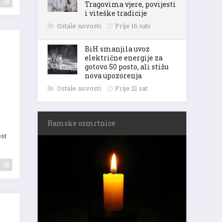
Tragovima vjere, povijesti
i viteške tradicije
Ostale novosti
Prije 16 sati
BiH smanjila uvoz
električne energije za
gotovo 50 posto, ali stižu
nova upozorenja
Ostale novosti
Prije 21 sat
Ramske osmrtnice
st