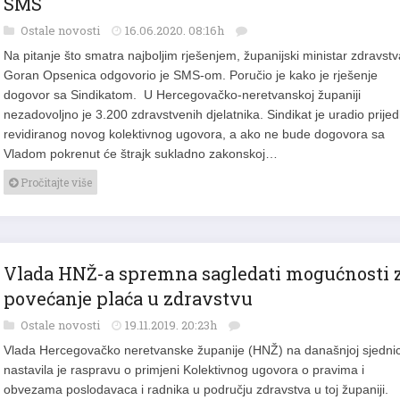
SMS
Ostale novosti
16.06.2020. 08:16h
Na pitanje što smatra najboljim rješenjem, županijski ministar zdravstv
Goran Opsenica odgovorio je SMS-om. Poručio je kako je rješenje
dogovor sa Sindikatom. U Hercegovačko-neretvanskoj županiji
nezadovoljno je 3.200 zdravstvenih djelatnika. Sindikat je uradio prijed
revidiranog novog kolektivnog ugovora, a ako ne bude dogovora sa
Vladom pokrenut će štrajk sukladno zakonskoj…
Pročitajte više
Vlada HNŽ-a spremna sagledati mogućnosti 
povećanje plaća u zdravstvu
Ostale novosti
19.11.2019. 20:23h
Vlada Hercegovačko neretvanske županije (HNŽ) na današnjoj sjednic
nastavila je raspravu o primjeni Kolektivnog ugovora o pravima i
obvezama poslodavaca i radnika u području zdravstva u toj županiji.