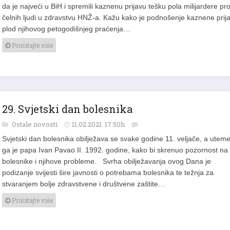
da je najveći u BiH i spremili kaznenu prijavu tešku pola milijardere pro
čelnih ljudi u zdravstvu HNŽ-a. Kažu kako je podnošenje kaznene prij
plod njihovog petogodišnjeg praćenja…
Pročitajte više
29. Svjetski dan bolesnika
Ostale novosti
11.02.2021. 17:50h
Svjetski dan bolesnika obilježava se svake godine 11. veljače, a utemel
ga je papa Ivan Pavao II. 1992. godine, kako bi skrenuo pozornost na
bolesnike i njihove probleme. Svrha obilježavanja ovog Dana je
podizanje svijesti šire javnosti o potrebama bolesnika te težnja za
stvaranjem bolje zdravstvene i društvene zaštite…
Pročitajte više