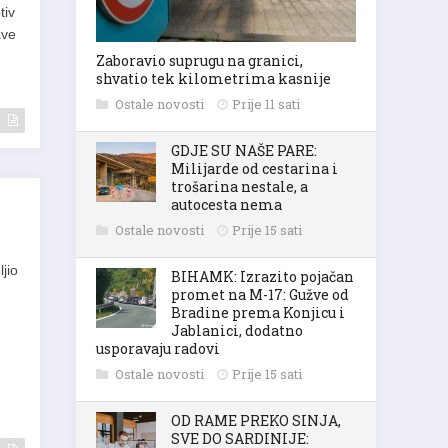
tiv
ave
Zaboravio suprugu na granici,
shvatio tek kilometrima kasnije
Ostale novosti
Prije 11 sati
GDJE SU NAŠE PARE:
Milijarde od cestarina i
trošarina nestale, a
autocesta nema
Ostale novosti
Prije 15 sati
jio
BIHAMK: Izrazito pojačan
promet na M-17: Gužve od
Bradine prema Konjicu i
Jablanici, dodatno
usporavaju radovi
Ostale novosti
Prije 15 sati
OD RAME PREKO SINJA,
SVE DO SARDINIJE: