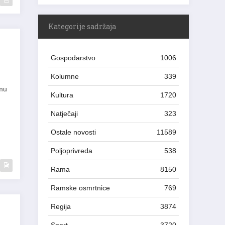
Kategorije sadržaja
Gospodarstvo
1006
Kolumne
339
rmu
Kultura
1720
Natječaji
323
Ostale novosti
11589
Poljoprivreda
538
Rama
8150
Ramske osmrtnice
769
Regija
3874