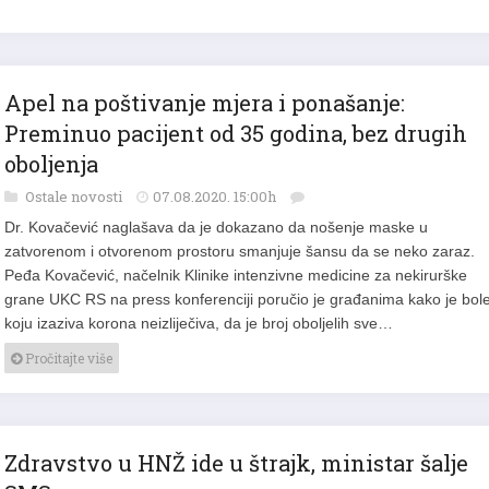
Apel na poštivanje mjera i ponašanje:
Preminuo pacijent od 35 godina, bez drugih
oboljenja
Ostale novosti
07.08.2020. 15:00h
Dr. Kovačević naglašava da je dokazano da nošenje maske u
zatvorenom i otvorenom prostoru smanjuje šansu da se neko zaraz.
Peđa Kovačević, načelnik Klinike intenzivne medicine za nekirurške
grane UKC RS na press konferenciji poručio je građanima kako je bole
koju izaziva korona neizliječiva, da je broj oboljelih sve…
Pročitajte više
Zdravstvo u HNŽ ide u štrajk, ministar šalje