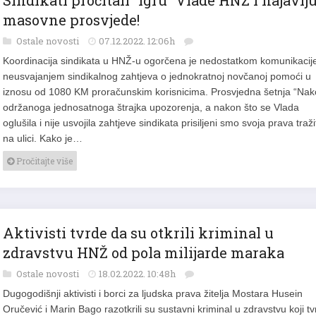
Sindikati pročitali ”igru” Vlade HNŽ i najavlj
masovne prosvjede!
Ostale novosti
07.12.2022. 12:06h
Koordinacija sindikata u HNŽ-u ogorčena je nedostatkom komunikacije
neusvajanjem sindikalnog zahtjeva o jednokratnoj novčanoj pomoći u
iznosu od 1080 KM proračunskim korisnicima. Prosvjedna šetnja “Na
održanoga jednosatnoga štrajka upozorenja, a nakon što se Vlada
oglušila i nije usvojila zahtjeve sindikata prisiljeni smo svoja prava traži
na ulici. Kako je…
Pročitajte više
Aktivisti tvrde da su otkrili kriminal u
zdravstvu HNŽ od pola milijarde maraka
Ostale novosti
18.02.2022. 10:48h
Dugogodišnji aktivisti i borci za ljudska prava žitelja Mostara Husein
Oručević i Marin Bago razotkrili su sustavni kriminal u zdravstvu koji t