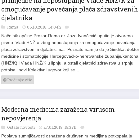
primjedbe na nepostupanje Vlade HNŽ/K za
omogućavanje povećanja plaća zdravstvenih
djelatnika
Rama
06.10.2018. 14:04h
Načelnik općine Prozor-Rama dr. Jozo Ivančević uputio je otvoreno
pismo Vladi HNŽ-a zbog nepostupanja za omogućavanje povećanja
plaća zdravstvenim djelatnicima. Poznato nam je da je Sindikat dokto
medicine i stomatologije Hercegovačko-neretvanske županije/kantona
(HNŽ/K) i Vlada HNŽ/K u lipnju, a ostali djelatnici zdravstva u srpnju,
potpisali novi Kolektivni ugovor koji se…
Pročitajte više
Moderna medicina zaražena virusom
nepovjerenja
Ostale novosti
27.01.2018. 15:27h
Poplava sumnjičavosti osnažena društvenim medijima potkopala je