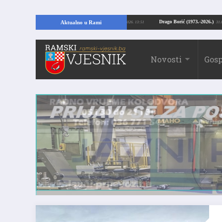
MI: Kopajući temelje kuće, pronašao vrijedne arheološke ostatke
Drago Borić
Aktualno u Rami
24.07.2026. 13:51
Novosti
Gosp